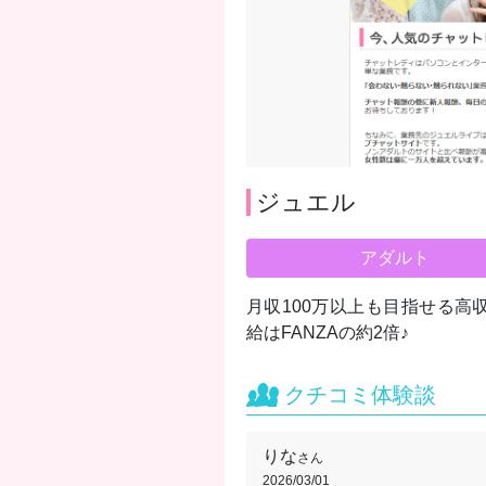
ジュエル
アダルト
月収100万以上も目指せる
給はFANZAの約2倍♪
クチコミ体験談
りな
さん
2026/03/01