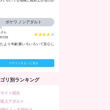
?3くらいでも地味に積み上がるのが
ポケワ ノンアダルト
名
さん
/07/28
ったより年齢層いろいろいて安心し
クチコミをもっと見る
ゴリ別ランキング
全サイト総合
高収入アダルト
30歳以上・主婦向け