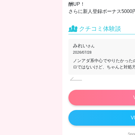
酬UP！
さらに新人登録ボーナス5000
クチコミ体験談
みれい
さん
2026/07/28
ノンアダ系中心でやりたかった
ロではないけど、ちゃんと対処
V
Sp