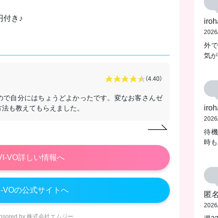
円付き♪
iroh
2026
外
気が
ここな
さん
（4.40）
2026/07/20
ので自分にはちょうどよかったです。変なお客さんゼ
副業っても
iroh
方法も教えてもらえました。
すいです。待
2026
待
時も
VI-VO詳しい情報へ
I-VOの公式サイトへ
匿
2026
onsored by 株式会社エムジー