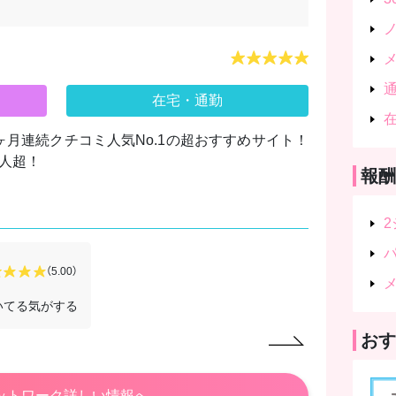
在宅・通勤
10ヶ月連続クチコミ人気No.1の超おすすめサイト！
万人超！
報酬
匿名
さん
（5.00）
2026/07/28
いてる気がする
週2?3くら
おす
ットワーク詳しい情報へ