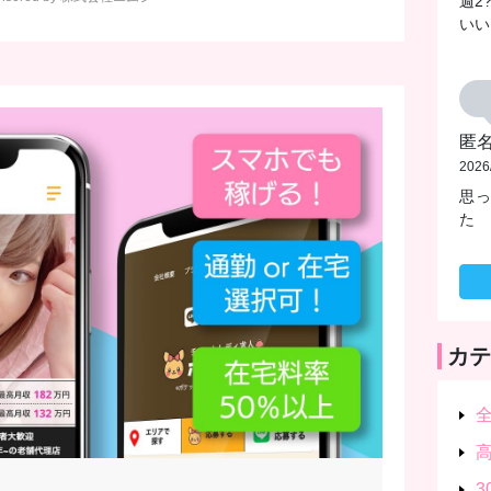
週2
いい
匿
2026
思
た
カテ