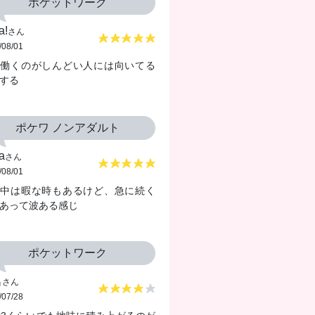
ポケットワーク
a!
さん
/08/01
で働くのがしんどい人には向いてる
する
（4.2
ポケワ ノンアダルト
っと面倒なイメージあったけど、ここはスマホ一つで完結するから続け
a
機長い日もあるけど、波があるの込みでゆるくやってます。
さん
/08/01
機中は暇な時もあるけど、急に続く
あって波ある感じ
ポケットワーク
名
さん
/07/28