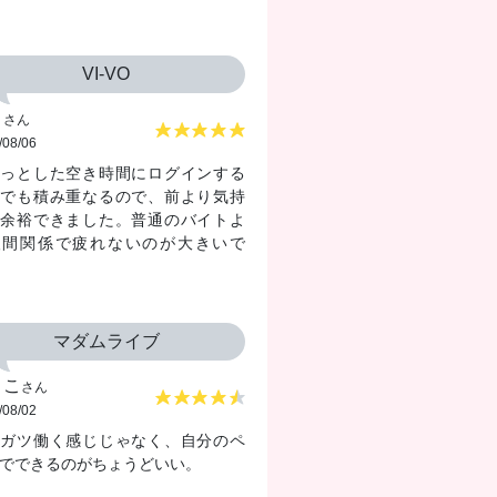
VI-VO
こ
さん
/08/06
ょっとした空き時間にログインする
けでも積み重なるので、前より気持
（3.80）
に余裕できました。普通のバイトよ
人間関係で疲れないのが大きいで
いでも地味に積み上がるのがいい
マダムライブ
きこ
さん
/08/02
ツガツ働く感じじゃなく、自分のペ
でできるのがちょうどいい。