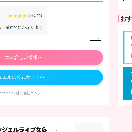
くるみ
さん
（4.00）
おす
2026/02/01
も、精神的にかなり違う
もともと人と
ュエル詳しい情報へ
ュエルの公式サイトへ
onsored by 株式会社エムジー