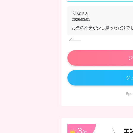
りな
さん
2026/03/01
お金の不安が少し減っただけで
ジ
ジ
Sp
3
位