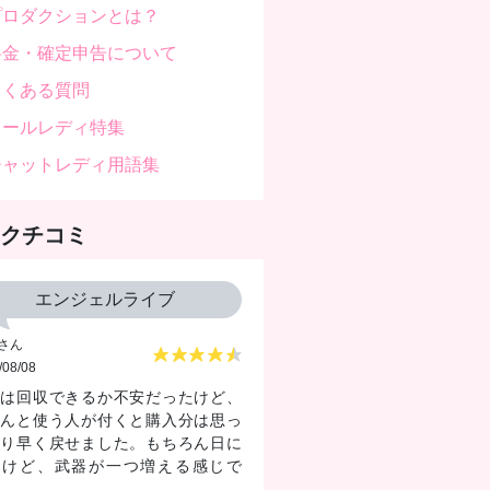
プロダクションとは？
料金・確定申告について
よくある質問
メールレディ特集
チャットレディ用語集
クチコミ
エンジェルライブ
さん
/08/08
初は回収できるか不安だったけど、
ゃんと使う人が付くと購入分は思っ
より早く戻せました。もちろん日に
るけど、武器が一つ増える感じで