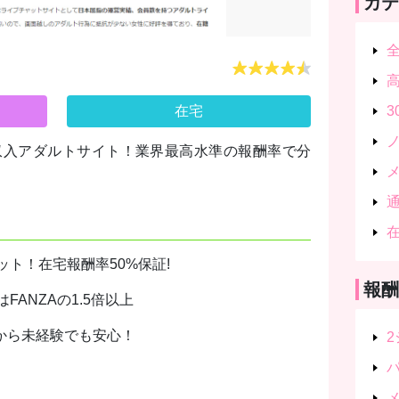
カテ
在宅
高収入アダルトサイト！業界最高水準の報酬率で分
ト！在宅報酬率50%保証!
報酬
ANZAの1.5倍以上
だから未経験でも安心！