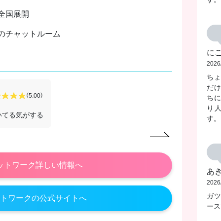
全国展開
のチャットルーム
に
2026
ち
だ
匿名
さん
（5.00）
ち
2026/07/28
り
いてる気がする
週2?3くら
す。
ットワーク詳しい情報へ
あ
2026
ガ
トワークの公式サイトへ
ース