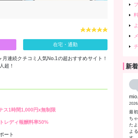
在宅・通勤
10ヶ月連続クチコミ人気No.1の超おすすめサイト！
新着
万人超！
mio
2026
1時間1,000円x無制限
最
ち
トレディ報酬料率50%
た
よ
ポート
す。