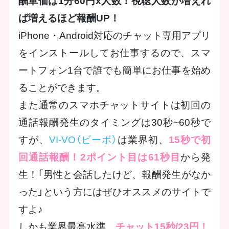
酬単価は1分60円x人数！視聴人数が増えれ
ば増えるほど報酬UP！
iPhone・Android対応のチャット専用アプリ
をインストールしてお仕事するので、スマ
ートフォン1台で誰でも簡単にお仕事を始め
ることができます。
また通常のスマホチャットサイトは初回の
通話報酬発生のタイミングは30秒~60秒で
すが、
VI-VO（ビーボ）
は業界初、
15秒で初
回通話報酬！2ポイント目は61秒目
から発
生！「男性と会話したけど、報酬発生がなか
った」という方にはぜひオススメのサイトで
すよ♪
しかも業界最高水準、
チャット15秒/23円！