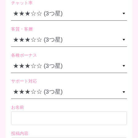
チャット率
客質・客層
各種ボーナス
サポート対応
お名前
投稿内容