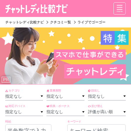
menu
チャットレディ比較ナビ
クチコミ一覧
ライブでゴーゴー
PR
カテゴリ
業務形態
顔出し
対応デバイス
特典・ボーナス
並び替え
時給
キーワード